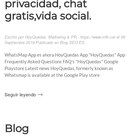
privacidad, chat
gratis,vida social.
Escrito por HoyQuedas, Marketing & PR,- https://www.mfb.cat el
09
Septiembre 2019
Publicado en
Blog SEO ES
.
WhatsMap App es ahora HoyQuedas App "HoyQuedas" App
Frequently Asked Questions FAQ's "HoyQuedas" Google
Playstore Latest news HoyQuedas, formerly known as
Whatsmap is available at the Google Play store
Seguir leyendo
Blog