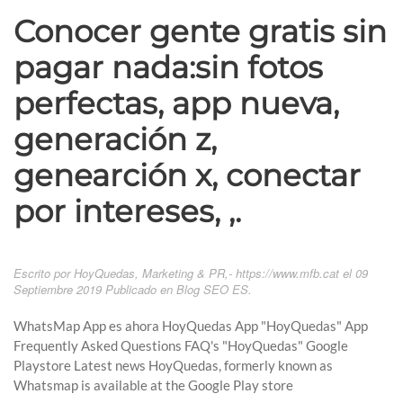
Conocer gente gratis sin
pagar nada:sin fotos
perfectas, app nueva,
generación z,
genearción x, conectar
por intereses, ,.
Escrito por HoyQuedas, Marketing & PR,- https://www.mfb.cat el
09
Septiembre 2019
Publicado en
Blog SEO ES
.
WhatsMap App es ahora HoyQuedas App "HoyQuedas" App
Frequently Asked Questions FAQ's "HoyQuedas" Google
Playstore Latest news HoyQuedas, formerly known as
Whatsmap is available at the Google Play store