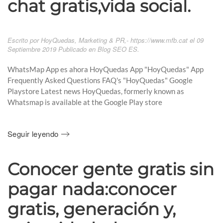
chat gratis,vida social.
Escrito por HoyQuedas, Marketing & PR,- https://www.mfb.cat el
09
Septiembre 2019
Publicado en
Blog SEO ES
.
WhatsMap App es ahora HoyQuedas App "HoyQuedas" App
Frequently Asked Questions FAQ's "HoyQuedas" Google
Playstore Latest news HoyQuedas, formerly known as
Whatsmap is available at the Google Play store
Seguir leyendo
Conocer gente gratis sin
pagar nada:conocer
gratis, generación y,