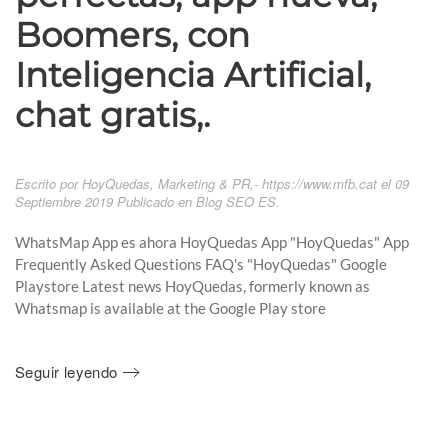
Boomers, con
Inteligencia Artificial,
chat gratis,.
Escrito por HoyQuedas, Marketing & PR,- https://www.mfb.cat el
09
Septiembre 2019
Publicado en
Blog SEO ES
.
WhatsMap App es ahora HoyQuedas App "HoyQuedas" App
Frequently Asked Questions FAQ's "HoyQuedas" Google
Playstore Latest news HoyQuedas, formerly known as
Whatsmap is available at the Google Play store
Seguir leyendo