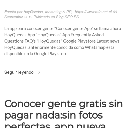
Escrito por HoyQuedas, Marketing & PR,- https://www.mfb.cat el
09
Septiembre 2019
Publicado en
Blog SEO ES
.
La app para conocer gente "Conocer gente App" se llama ahora
HoyQuedas App "HoyQuedas" App Frequently Asked
Questions FAQ's "HoyQuedas" Google Playstore Latest news
HoyQuedas, anteriormente conocida como Whatsmap está
disponible en la Google Play store
Seguir leyendo
Conocer gente gratis sin
pagar nada:sin fotos
perfectas, app nueva,