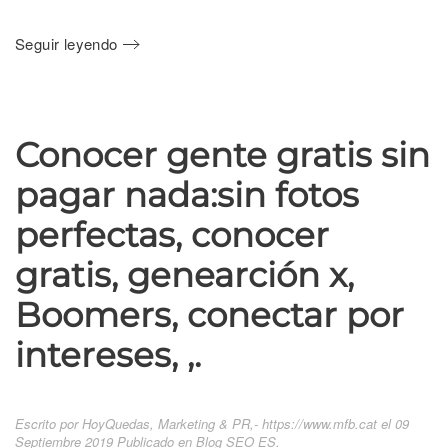
Seguir leyendo
Conocer gente gratis sin
pagar nada:sin fotos
perfectas, conocer
gratis, genearción x,
Boomers, conectar por
intereses, ,.
Escrito por HoyQuedas, Marketing & PR,- https://www.mfb.cat el
09
Septiembre 2019
Publicado en
Blog SEO ES
.