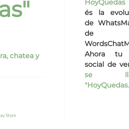
as"
HoyQuedas
és la evolu
de WhatsM
de
WordsChatM
Ahora tu 
ra, chatea y
social de ve
se lla
"HoyQuedas
lay Store