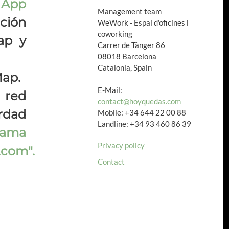
 App
Management team
ción
WeWork - Espai d'oficines i
coworking
ap y
Carrer de Tànger 86
08018 Barcelona
Catalonia, Spain
ap.
E-Mail:
red
contact@hoyquedas.com
rdad
Mobile: +34 644 22 00 88
Landline: +34 93 460 86 39
ma
Privacy policy
.com"
.
Contact