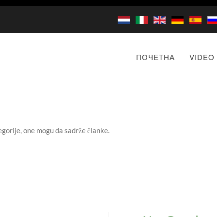
ПОЧЕТНА
VIDEO
egorije, one mogu da sadrže članke.