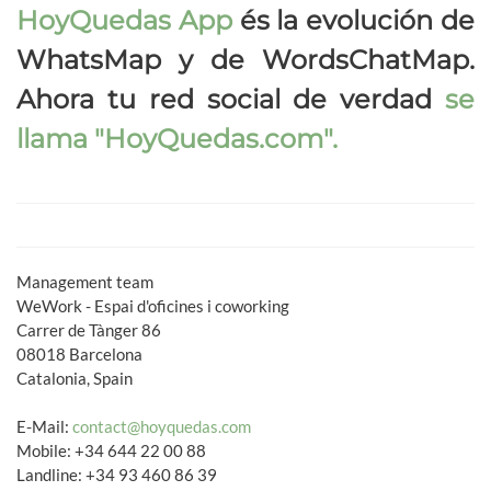
HoyQuedas App
és la evolución de
WhatsMap y de WordsChatMap.
Ahora tu red social de verdad
se
llama
"HoyQuedas.com"
.
Management team
WeWork - Espai d'oficines i coworking
Carrer de Tànger 86
08018 Barcelona
Catalonia, Spain
E-Mail:
contact@hoyquedas.com
Mobile: +34 644 22 00 88
Landline: +34 93 460 86 39