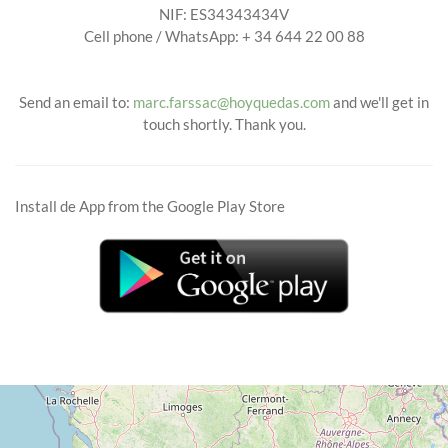
NIF: ES34343434V
Cell phone / WhatsApp: + 34 644 22 00 88
Send an email to:
marc.farssac@hoyquedas.com
and we'll get in
touch shortly. Thank you.
Install de App from the Google Play Store