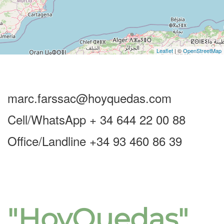
Leaflet
| ©
OpenStreetMap
marc.farssac@hoyquedas.com
Cell/WhatsApp + 34 644 22 00 88
Office/Landline +34 93 460 86 39
"HoyQuedas"